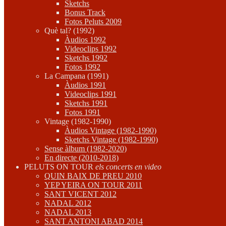
Sketchs
Bonus Track
Fotos Peluts 2009
Què tal? (1992)
Àudios 1992
Videoclips 1992
Sketchs 1992
Fotos 1992
La Campana (1991)
Àudios 1991
Videoclips 1991
Sketchs 1991
Fotos 1991
Vintage (1982-1990)
Àudios Vintage (1982-1990)
Sketchs Vintage (1982-1990)
Sense àlbum (1982-2020)
En directe (2010-2018)
PELUTS ON TOUR
els concerts en video
QUIN BAIX DE PREU 2010
YEP YEIRA ON TOUR 2011
SANT VICENT 2012
NADAL 2012
NADAL 2013
SANT ANTONI ABAD 2014