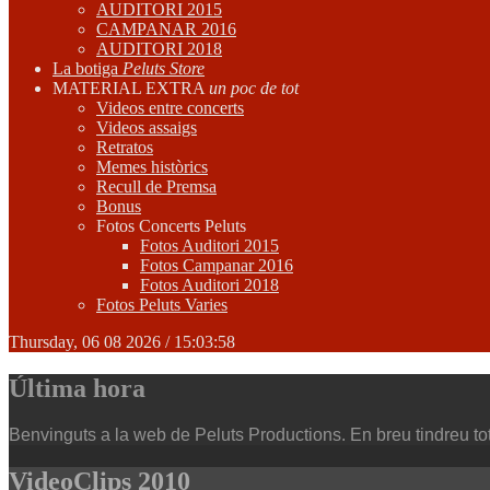
AUDITORI 2015
CAMPANAR 2016
AUDITORI 2018
La botiga
Peluts Store
MATERIAL EXTRA
un poc de tot
Videos entre concerts
Videos assaigs
Retratos
Memes històrics
Recull de Premsa
Bonus
Fotos Concerts Peluts
Fotos Auditori 2015
Fotos Campanar 2016
Fotos Auditori 2018
Fotos Peluts Varies
Thursday, 06 08 2026 /
15:03:59
Última hora
Benvinguts a la web de Peluts Productions. En breu tindreu tot e
VideoClips 2010