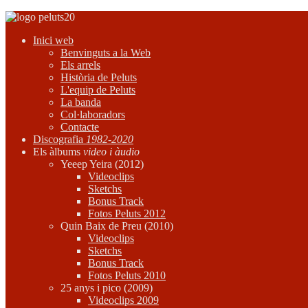
Inici web
Benvinguts a la Web
Els arrels
Història de Peluts
L'equip de Peluts
La banda
Col·laboradors
Contacte
Discografia
1982-2020
Els àlbums
video i àudio
Yeeep Yeira (2012)
Videoclips
Sketchs
Bonus Track
Fotos Peluts 2012
Quin Baix de Preu (2010)
Videoclips
Sketchs
Bonus Track
Fotos Peluts 2010
25 anys i pico (2009)
Videoclips 2009